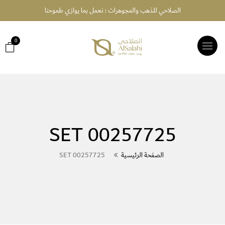
الصلاحي للذهب والمجوهرات : نعمل بما يوازي طموحنا
0
TOGGLE
NAVIGATION
SET 00257725
الصفحة الرئيسية
SET 00257725